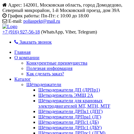
Адрес:
142001, Московская область, город Домодедово,
Северный микрорайон, 1-й Московский проезд, дом 39А
График работы:
Пн-Пт: с 10:00 до 18:00
E-mail:
poliaspekt@mail.ru
+7 (916) 927-56-18
(WhatsApp, Viber, Telegram)
Заказать звонок
Главная
О компании
Конкурентные преимущества
Полезная информация
Как сделать заказ?
Каталог
Щёткодержатели
Щеткодержатели ДП (ДРПр1)
Щеткодержатель ЭМЩ 2А
Щёткодержатели для крановых
электродвигателей МТ, МТН, МТF
Щёткодержатели ДРПк1 (ДПГ)
Щёткодержатели ДРПра1 (ДГ)
Щёткодержатели ДРПс1 (ДБ)
Щёткодержатели ДРПс1 (ДБУ)
Щёткодержатели ДРПрс1 (ДГМ)