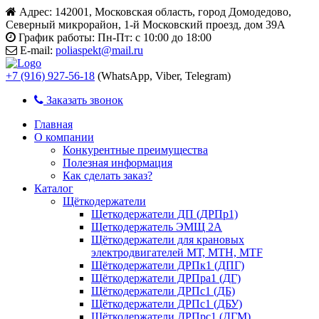
Адрес:
142001, Московская область, город Домодедово,
Северный микрорайон, 1-й Московский проезд, дом 39А
График работы:
Пн-Пт: с 10:00 до 18:00
E-mail:
poliaspekt@mail.ru
+7 (916) 927-56-18
(WhatsApp, Viber, Telegram)
Заказать звонок
Главная
О компании
Конкурентные преимущества
Полезная информация
Как сделать заказ?
Каталог
Щёткодержатели
Щеткодержатели ДП (ДРПр1)
Щеткодержатель ЭМЩ 2А
Щёткодержатели для крановых
электродвигателей МТ, МТН, МТF
Щёткодержатели ДРПк1 (ДПГ)
Щёткодержатели ДРПра1 (ДГ)
Щёткодержатели ДРПс1 (ДБ)
Щёткодержатели ДРПс1 (ДБУ)
Щёткодержатели ДРПрс1 (ДГМ)