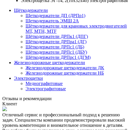
Электрощетка ЭГ-14, 2(10х32х40) электрографитовая
Щёткодержатели
Щеткодержатели ДП (ДРПр1)
Щеткодержатель ЭМЩ 2А
Щёткодержатели для крановых электродвигателей
МТ, МТН, МТF
Щёткодержатели ДРПк1 (ДПГ)
Щёткодержатели ДРПра1 (ДГ)
Щёткодержатели ДРПс1 (ДБ)
Щёткодержатели ДРПс1 (ДБУ)
Щёткодержатели ДРПрс1 (ДГМ)
Железнодорожные щеткодержатели
Железнодорожные щеткодержатели ДК
Железнодорожные щеткодержатели НБ
Электрощетки
Меднографитовые
Электрографитовые
Отзывы и рекомендации
Клиент
Отличный сервис и профессиональный подход к решению
задач. Специалисты компании продемонстрировали высокий
уровень компетенции и внимательное отношение к деталям.