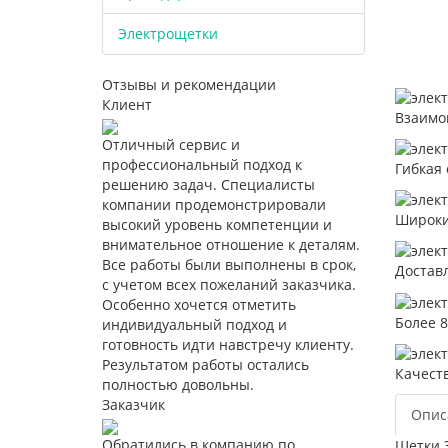
Электрощетки
Отзывы и рекомендации
Клиент
Взаимо
Отличный сервис и
профессиональный подход к
Гибкая 
решению задач. Специалисты
компании продемонстрировали
Широки
высокий уровень компетенции и
внимательное отношение к деталям.
Все работы были выполнены в срок,
Достав
с учетом всех пожеланий заказчика.
Особенно хочется отметить
Более 
индивидуальный подход и
готовность идти навстречу клиенту.
Результатом работы остались
Качест
полностью довольны.
Заказчик
Опис
Обратились в компанию по
Щетки Э