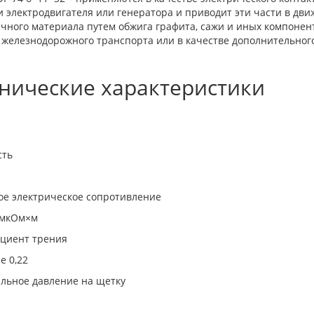
 электродвигателя или генератора и приводит эти части в дви
чного материала путем обжига графита, сажи и иных компонен
 железнодорожного транспорта или в качестве дополнительного
нические характеристики
сть
ое электрическое сопротивление
 мкОм×м
циент трения
е 0,22
льное давление на щетку