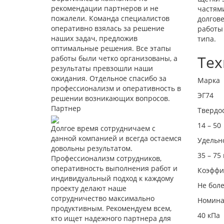
рекомендации партнеров и не
частями
пожалели. Команда специалистов
долгове
оперативно взялась за решение
работы
наших задач, предложив
типа.
оптимальные решения. Все этапы
Тех
работы были четко организованы, а
результаты превзошли наши
ожидания. Отдельное спасибо за
Марка
профессионализм и оперативность в
ЭГ74
решении возникающих вопросов.
Партнер
Твердо
14 – 50
Долгое время сотрудничаем с
данной компанией и всегда остаемся
Удельн
довольны результатом.
35 – 75
Профессионализм сотрудников,
оперативность выполнения работ и
Коэффи
индивидуальный подход к каждому
Не боле
проекту делают наше
сотрудничество максимально
Номина
продуктивным. Рекомендуем всем,
40 кПа
кто ищет надежного партнера для