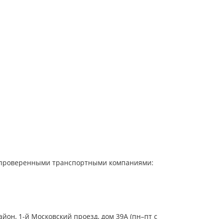
 с проверенными транспортными компаниями:
он, 1-й Московский проезд, дом 39А (пн–пт с