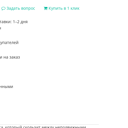
Задать вопрос
Купить в 1 клик
тавки: 1–2 дня
кта, который скользит между неподвижными