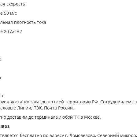
ая скорость
е 50 м/с
льная плотность тока
е 20 А/см2
а
а
ка
зуем доставку заказов по всей территории РФ. Сотрудничаем
еловые Линии, ПЭК, Почта России.
тно доставим до терминала любой ТК в Москве.
ывоз
вляется бесплатно по адресу г. Домодедово, Северный микрорай