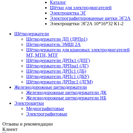
Каталог
Щётки для электродвигателей
Электрощетка ЭГ
Электрографитированные щетки ЭГ2А
Электрощетки ЭГ2А 10*16*32 К1-2
Щёткодержатели
Щеткодержатели ДП (ДРПр1)
Щеткодержатель ЭМЩ 2А
Щёткодержатели для крановых электродвигателей
МТ, МТН, МТF
Щёткодержатели ДРПк1 (ДПГ)
Щёткодержатели ДРПра1 (ДГ)
Щёткодержатели ДРПс1 (ДБ)
Щёткодержатели ДРПс1 (ДБУ)
Щёткодержатели ДРПрс1 (ДГМ)
Железнодорожные щеткодержатели
Железнодорожные щеткодержатели ДК
Железнодорожные щеткодержатели НБ
Электрощетки
Меднографитовые
Электрографитовые
Отзывы и рекомендации
Клиент