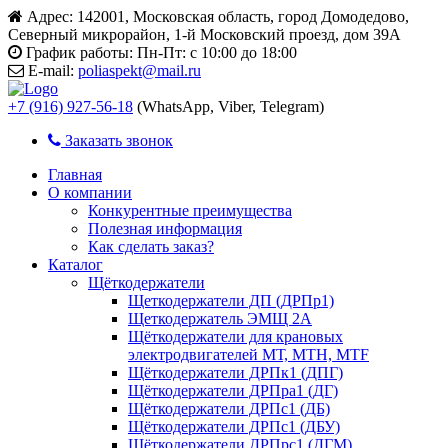
Адрес:
142001, Московская область, город Домодедово,
Северный микрорайон, 1-й Московский проезд, дом 39А
График работы:
Пн-Пт: с 10:00 до 18:00
E-mail:
poliaspekt@mail.ru
+7 (916) 927-56-18
(WhatsApp, Viber, Telegram)
Заказать звонок
Главная
О компании
Конкурентные преимущества
Полезная информация
Как сделать заказ?
Каталог
Щёткодержатели
Щеткодержатели ДП (ДРПр1)
Щеткодержатель ЭМЩ 2А
Щёткодержатели для крановых
электродвигателей МТ, МТН, МТF
Щёткодержатели ДРПк1 (ДПГ)
Щёткодержатели ДРПра1 (ДГ)
Щёткодержатели ДРПс1 (ДБ)
Щёткодержатели ДРПс1 (ДБУ)
Щёткодержатели ДРПрс1 (ДГМ)