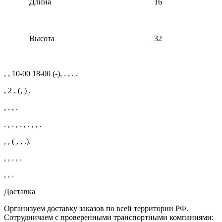
Длина
16
Высота
32
, , 10-00 18-00 (-), . , , .
, 2 , (, ) .
, . , .
. , . , . , . , , .
, , ( , , .).
, , . , .
, , .
Доставка
Организуем доставку заказов по всей территории РФ.
Сотрудничаем с проверенными транспортными компаниями: