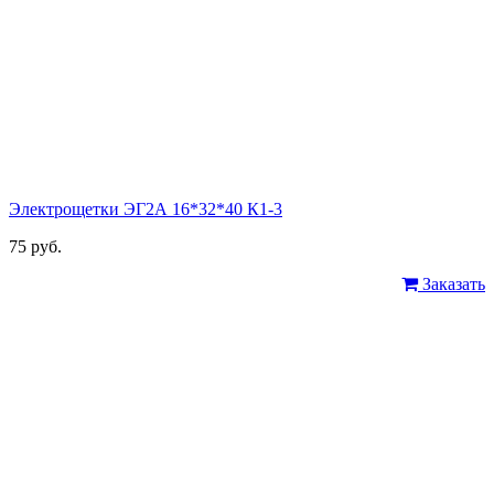
Электрощетки ЭГ2А 16*32*40 К1-3
75 руб.
Заказать