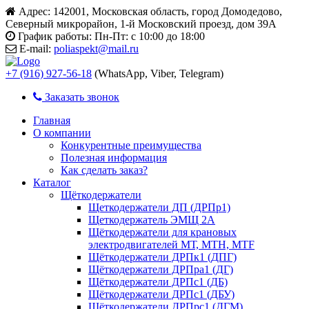
Адрес:
142001, Московская область, город Домодедово,
Северный микрорайон, 1-й Московский проезд, дом 39А
График работы:
Пн-Пт: с 10:00 до 18:00
E-mail:
poliaspekt@mail.ru
+7 (916) 927-56-18
(WhatsApp, Viber, Telegram)
Заказать звонок
Главная
О компании
Конкурентные преимущества
Полезная информация
Как сделать заказ?
Каталог
Щёткодержатели
Щеткодержатели ДП (ДРПр1)
Щеткодержатель ЭМЩ 2А
Щёткодержатели для крановых
электродвигателей МТ, МТН, МТF
Щёткодержатели ДРПк1 (ДПГ)
Щёткодержатели ДРПра1 (ДГ)
Щёткодержатели ДРПс1 (ДБ)
Щёткодержатели ДРПс1 (ДБУ)
Щёткодержатели ДРПрс1 (ДГМ)