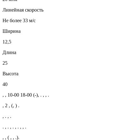
Линейная скорость
Не более 33 м/с
Ширина
12,5
Длина
25
Высота
40
, , 10-00 18-00 (-), . , , .
, 2 , (, ) .
, . , .
. , . , . , . , , .
, , ( , , .).