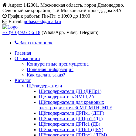
Адрес:
142001, Московская область, город Домодедово,
Северный микрорайон, 1-й Московский проезд, дом 39А
График работы:
Пн-Пт: с 10:00 до 18:00
E-mail:
poliaspekt@mail.ru
+7 (916) 927-56-18
(WhatsApp, Viber, Telegram)
Заказать звонок
Главная
О компании
Конкурентные преимущества
Полезная информация
Как сделать заказ?
Каталог
Щёткодержатели
Щеткодержатели ДП (ДРПр1)
Щеткодержатель ЭМЩ 2А
Щёткодержатели для крановых
электродвигателей МТ, МТН, МТF
Щёткодержатели ДРПк1 (ДПГ)
Щёткодержатели ДРПра1 (ДГ)
Щёткодержатели ДРПс1 (ДБ)
Щёткодержатели ДРПс1 (ДБУ)
Щёткодержатели ДРПрс1 (ДГМ)