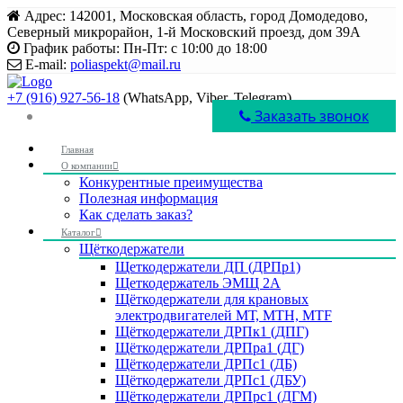
Адрес:
142001, Московская область, город Домодедово,
Северный микрорайон, 1-й Московский проезд, дом 39А
График работы:
Пн-Пт: с 10:00 до 18:00
E-mail:
poliaspekt@mail.ru
+7 (916) 927-56-18
(WhatsApp, Viber, Telegram)
Заказать звонок
Главная
О компании
Конкурентные преимущества
Полезная информация
Как сделать заказ?
Каталог
Щёткодержатели
Щеткодержатели ДП (ДРПр1)
Щеткодержатель ЭМЩ 2А
Щёткодержатели для крановых
электродвигателей МТ, МТН, МТF
Щёткодержатели ДРПк1 (ДПГ)
Щёткодержатели ДРПра1 (ДГ)
Щёткодержатели ДРПс1 (ДБ)
Щёткодержатели ДРПс1 (ДБУ)
Щёткодержатели ДРПрс1 (ДГМ)