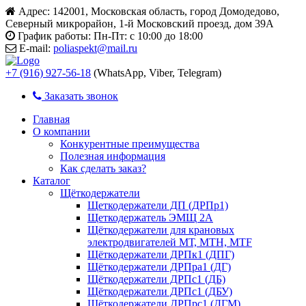
Адрес:
142001, Московская область, город Домодедово,
Северный микрорайон, 1-й Московский проезд, дом 39А
График работы:
Пн-Пт: с 10:00 до 18:00
E-mail:
poliaspekt@mail.ru
+7 (916) 927-56-18
(WhatsApp, Viber, Telegram)
Заказать звонок
Главная
О компании
Конкурентные преимущества
Полезная информация
Как сделать заказ?
Каталог
Щёткодержатели
Щеткодержатели ДП (ДРПр1)
Щеткодержатель ЭМЩ 2А
Щёткодержатели для крановых
электродвигателей МТ, МТН, МТF
Щёткодержатели ДРПк1 (ДПГ)
Щёткодержатели ДРПра1 (ДГ)
Щёткодержатели ДРПс1 (ДБ)
Щёткодержатели ДРПс1 (ДБУ)
Щёткодержатели ДРПрс1 (ДГМ)