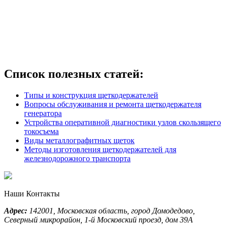
Список полезных статей:
Типы и конструкция щеткодержателей
Вопросы обслуживания и ремонта щеткодержателя
генератора
Устройства оперативной диагностики узлов скользящего
токосъема
Виды металлографитных щеток
Методы изготовления щеткодержателей для
железнодорожного транспорта
Наши Контакты
Адрес:
142001,
Московская область, город Домодедово
,
Северный микрорайон, 1-й Московский проезд, дом 39А