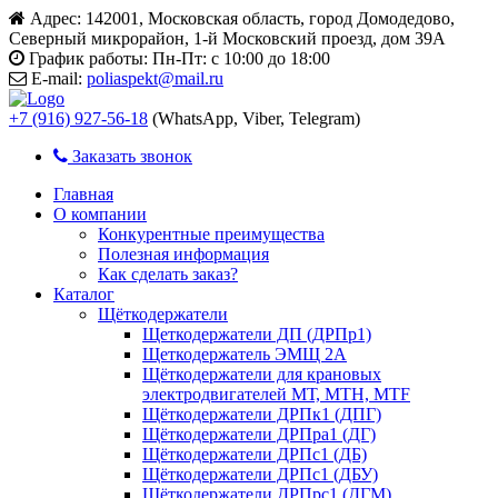
Адрес:
142001, Московская область, город Домодедово,
Северный микрорайон, 1-й Московский проезд, дом 39А
График работы:
Пн-Пт: с 10:00 до 18:00
E-mail:
poliaspekt@mail.ru
+7 (916) 927-56-18
(WhatsApp, Viber, Telegram)
Заказать звонок
Главная
О компании
Конкурентные преимущества
Полезная информация
Как сделать заказ?
Каталог
Щёткодержатели
Щеткодержатели ДП (ДРПр1)
Щеткодержатель ЭМЩ 2А
Щёткодержатели для крановых
электродвигателей МТ, МТН, МТF
Щёткодержатели ДРПк1 (ДПГ)
Щёткодержатели ДРПра1 (ДГ)
Щёткодержатели ДРПс1 (ДБ)
Щёткодержатели ДРПс1 (ДБУ)
Щёткодержатели ДРПрс1 (ДГМ)