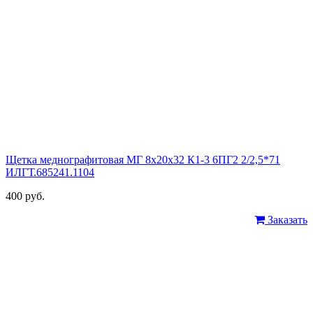
Щетка меднографитовая МГ 8х20х32 К1-3 6ПГ2 2/2,5*71
ИЛГТ.685241.1104
400 руб.
Заказать