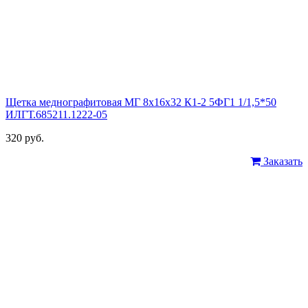
Щетка меднографитовая МГ 8х16х32 К1-2 5ФГ1 1/1,5*50
ИЛГТ.685211.1222-05
320 руб.
Заказать