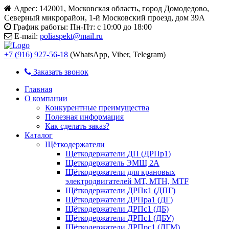
Адрес:
142001, Московская область, город Домодедово,
Северный микрорайон, 1-й Московский проезд, дом 39А
График работы:
Пн-Пт: с 10:00 до 18:00
E-mail:
poliaspekt@mail.ru
+7 (916) 927-56-18
(WhatsApp, Viber, Telegram)
Заказать звонок
Главная
О компании
Конкурентные преимущества
Полезная информация
Как сделать заказ?
Каталог
Щёткодержатели
Щеткодержатели ДП (ДРПр1)
Щеткодержатель ЭМЩ 2А
Щёткодержатели для крановых
электродвигателей МТ, МТН, МТF
Щёткодержатели ДРПк1 (ДПГ)
Щёткодержатели ДРПра1 (ДГ)
Щёткодержатели ДРПс1 (ДБ)
Щёткодержатели ДРПс1 (ДБУ)
Щёткодержатели ДРПрс1 (ДГМ)