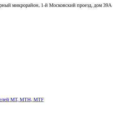
ерный микрорайон, 1-й Московский проезд, дом 39А
телей МТ, МТН, МТF