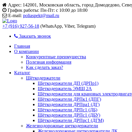
Адрес:
142001, Московская область, город Домодедово, Сев
График работы:
Пн-Пт: с 10:00 до 18:00
E-mail:
poliaspekt@mail.ru
+7 (916) 927-56-18
(WhatsApp, Viber, Telegram)
Заказать звонок
Главная
О компании
Конкурентные преимущества
Полезная информация
Как сделать заказ?
Каталог
Щёткодержатели
Щеткодержатели ДП (ДРПр1)
Щеткодержатель ЭМЩ 2А
Щёткодержатели для крановых электродвига
Щёткодержатели ДРПк1 (ДПГ)
Щёткодержатели ДРПра1 (ДГ)
Щёткодержатели ДРПс1 (ДБ)
Щёткодержатели ДРПс1 (ДБУ)
Щёткодержатели ДРПрс1 (ДГМ)
Железнодорожные щеткодержатели
Железнодорожные щеткодержатели ДК