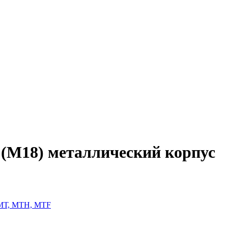
М18) металлический корпус
 МТ, МТН, МТF