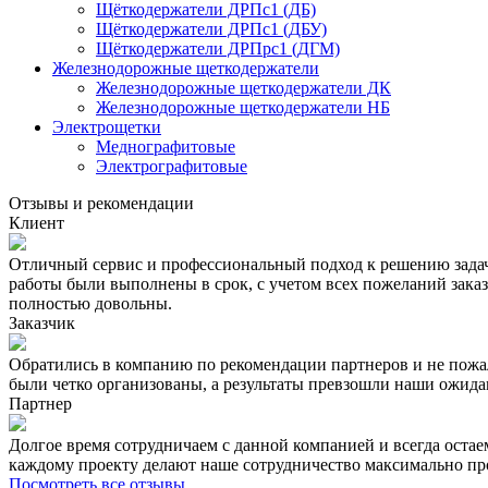
Щёткодержатели ДРПс1 (ДБ)
Щёткодержатели ДРПс1 (ДБУ)
Щёткодержатели ДРПрс1 (ДГМ)
Железнодорожные щеткодержатели
Железнодорожные щеткодержатели ДК
Железнодорожные щеткодержатели НБ
Электрощетки
Меднографитовые
Электрографитовые
Отзывы и рекомендации
Клиент
Отличный сервис и профессиональный подход к решению зада
работы были выполнены в срок, с учетом всех пожеланий заказ
полностью довольны.
Заказчик
Обратились в компанию по рекомендации партнеров и не пожал
были четко организованы, а результаты превзошли наши ожида
Партнер
Долгое время сотрудничаем с данной компанией и всегда оста
каждому проекту делают наше сотрудничество максимально про
Посмотреть все отзывы