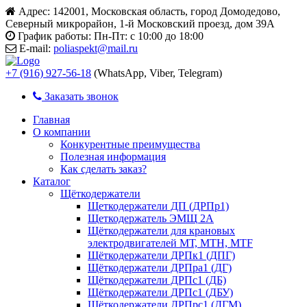
Адрес:
142001, Московская область, город Домодедово,
Северный микрорайон, 1-й Московский проезд, дом 39А
График работы:
Пн-Пт: с 10:00 до 18:00
E-mail:
poliaspekt@mail.ru
+7 (916) 927-56-18
(WhatsApp, Viber, Telegram)
Заказать звонок
Главная
О компании
Конкурентные преимущества
Полезная информация
Как сделать заказ?
Каталог
Щёткодержатели
Щеткодержатели ДП (ДРПр1)
Щеткодержатель ЭМЩ 2А
Щёткодержатели для крановых
электродвигателей МТ, МТН, МТF
Щёткодержатели ДРПк1 (ДПГ)
Щёткодержатели ДРПра1 (ДГ)
Щёткодержатели ДРПс1 (ДБ)
Щёткодержатели ДРПс1 (ДБУ)
Щёткодержатели ДРПрс1 (ДГМ)