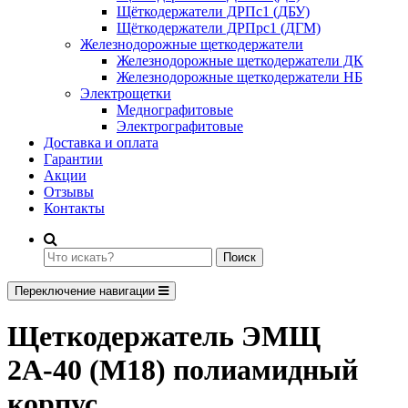
Щёткодержатели ДРПс1 (ДБУ)
Щёткодержатели ДРПрс1 (ДГМ)
Железнодорожные щеткодержатели
Железнодорожные щеткодержатели ДК
Железнодорожные щеткодержатели НБ
Электрощетки
Меднографитовые
Электрографитовые
Доставка и оплата
Гарантии
Акции
Отзывы
Контакты
Поиск
Переключение навигации
Щеткодержатель ЭМЩ
2А-40 (М18) полиамидный
корпус