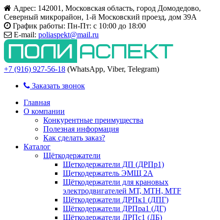
Адрес:
142001, Московская область, город Домодедово,
Северный микрорайон, 1-й Московский проезд, дом 39А
График работы:
Пн-Пт: с 10:00 до 18:00
E-mail:
poliaspekt@mail.ru
+7 (916) 927-56-18
(WhatsApp, Viber, Telegram)
Заказать звонок
Главная
О компании
Конкурентные преимущества
Полезная информация
Как сделать заказ?
Каталог
Щёткодержатели
Щеткодержатели ДП (ДРПр1)
Щеткодержатель ЭМЩ 2А
Щёткодержатели для крановых
электродвигателей МТ, МТН, МТF
Щёткодержатели ДРПк1 (ДПГ)
Щёткодержатели ДРПра1 (ДГ)
Щёткодержатели ДРПс1 (ДБ)