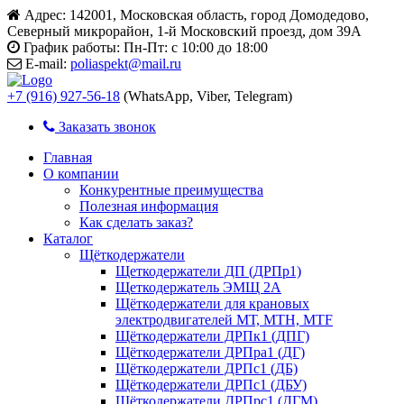
Адрес:
142001, Московская область, город Домодедово,
Северный микрорайон, 1-й Московский проезд, дом 39А
График работы:
Пн-Пт: с 10:00 до 18:00
E-mail:
poliaspekt@mail.ru
+7 (916) 927-56-18
(WhatsApp, Viber, Telegram)
Заказать звонок
Главная
О компании
Конкурентные преимущества
Полезная информация
Как сделать заказ?
Каталог
Щёткодержатели
Щеткодержатели ДП (ДРПр1)
Щеткодержатель ЭМЩ 2А
Щёткодержатели для крановых
электродвигателей МТ, МТН, МТF
Щёткодержатели ДРПк1 (ДПГ)
Щёткодержатели ДРПра1 (ДГ)
Щёткодержатели ДРПс1 (ДБ)
Щёткодержатели ДРПс1 (ДБУ)
Щёткодержатели ДРПрс1 (ДГМ)