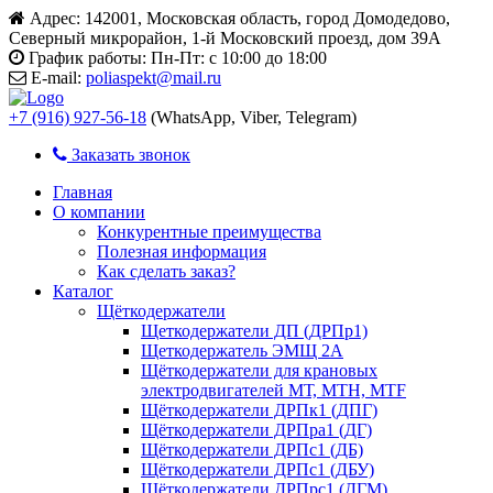
Адрес:
142001, Московская область, город Домодедово,
Северный микрорайон, 1-й Московский проезд, дом 39А
График работы:
Пн-Пт: с 10:00 до 18:00
E-mail:
poliaspekt@mail.ru
+7 (916) 927-56-18
(WhatsApp, Viber, Telegram)
Заказать звонок
Главная
О компании
Конкурентные преимущества
Полезная информация
Как сделать заказ?
Каталог
Щёткодержатели
Щеткодержатели ДП (ДРПр1)
Щеткодержатель ЭМЩ 2А
Щёткодержатели для крановых
электродвигателей МТ, МТН, МТF
Щёткодержатели ДРПк1 (ДПГ)
Щёткодержатели ДРПра1 (ДГ)
Щёткодержатели ДРПс1 (ДБ)
Щёткодержатели ДРПс1 (ДБУ)
Щёткодержатели ДРПрс1 (ДГМ)