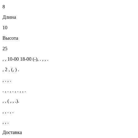
8
Длина
10
Высота
25
, , 10-00 18-00 (-), . , , .
, 2 , (, ) .
, . , .
. , . , . , . , , .
, , ( , , .).
, , . , .
, , .
Доставка