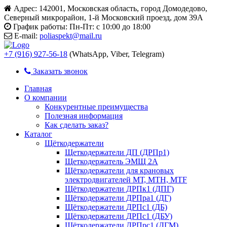
Адрес:
142001, Московская область, город Домодедово,
Северный микрорайон, 1-й Московский проезд, дом 39А
График работы:
Пн-Пт: с 10:00 до 18:00
E-mail:
poliaspekt@mail.ru
+7 (916) 927-56-18
(WhatsApp, Viber, Telegram)
Заказать звонок
Главная
О компании
Конкурентные преимущества
Полезная информация
Как сделать заказ?
Каталог
Щёткодержатели
Щеткодержатели ДП (ДРПр1)
Щеткодержатель ЭМЩ 2А
Щёткодержатели для крановых
электродвигателей МТ, МТН, МТF
Щёткодержатели ДРПк1 (ДПГ)
Щёткодержатели ДРПра1 (ДГ)
Щёткодержатели ДРПс1 (ДБ)
Щёткодержатели ДРПс1 (ДБУ)
Щёткодержатели ДРПрс1 (ДГМ)