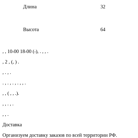
Длина
32
Высота
64
, , 10-00 18-00 (-), . , , .
, 2 , (, ) .
, . , .
. , . , . , . , , .
, , ( , , .).
, , . , .
, , .
Доставка
Организуем доставку заказов по всей территории РФ.