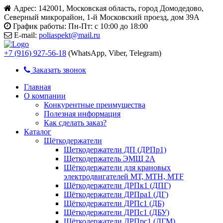
Адрес:
142001, Московская область, город Домодедово,
Северный микрорайон, 1-й Московский проезд, дом 39А
График работы:
Пн-Пт: с 10:00 до 18:00
E-mail:
poliaspekt@mail.ru
+7 (916) 927-56-18
(WhatsApp, Viber, Telegram)
Заказать звонок
Главная
О компании
Конкурентные преимущества
Полезная информация
Как сделать заказ?
Каталог
Щёткодержатели
Щеткодержатели ДП (ДРПр1)
Щеткодержатель ЭМЩ 2А
Щёткодержатели для крановых
электродвигателей МТ, МТН, МТF
Щёткодержатели ДРПк1 (ДПГ)
Щёткодержатели ДРПра1 (ДГ)
Щёткодержатели ДРПс1 (ДБ)
Щёткодержатели ДРПс1 (ДБУ)
Щёткодержатели ДРПрс1 (ДГМ)