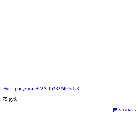
Электрощетки ЭГ2А 16*32*40 К1-3
75 руб.
Заказать