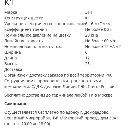
К1
Марка
ЭГ4
Конструкция щетки
К1
Удельное электрическое сопротивление
6-16 мкОм×м
Коэффициент трения
Не более 0,25
Номинальное давление на щетку
20 кПа
Линейная скорость
Не более 60 м/с
Номинальная плотность тока
Не более 12 А/см2
Ширина
6
Длина
12
Высота
25
Доставка
Организуем доставку заказов по всей территории РФ.
Сотрудничаем с проверенными транспортными
компаниями: СДЭК, Деловые Линии, ПЭК, Почта России.
Бесплатно доставим до терминала любой ТК в Москве.
Самовывоз
Осуществляется бесплатно по адресу г. Домодедово,
Северный микрорайон, 1-й Московский проезд, дом 39А
(пн–пт с 10:00 до 18:00).