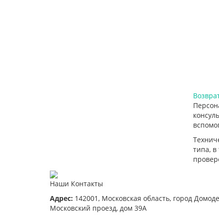
Возврат
Персон
консул
вспомог
Технич
типа, в
проверо
Наши Контакты
Адрес:
142001,
Московская область, город Домод
Московский проезд, дом 39А