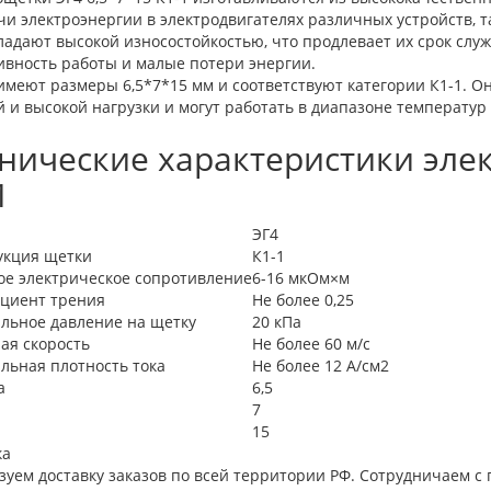
и электроэнергии в электродвигателях различных устройств, т
ладают высокой износостойкостью, что продлевает их срок слу
ивность работы и малые потери энергии.
имеют размеры 6,5*7*15 мм и соответствуют категории К1-1. О
 и высокой нагрузки и могут работать в диапазоне температур о
нические характеристики элек
1
ЭГ4
укция щетки
К1-1
ое электрическое сопротивление
6-16 мкОм×м
циент трения
Не более 0,25
льное давление на щетку
20 кПа
ая скорость
Не более 60 м/с
льная плотность тока
Не более 12 А/см2
а
6,5
7
15
ка
зуем доставку заказов по всей территории РФ. Сотрудничаем