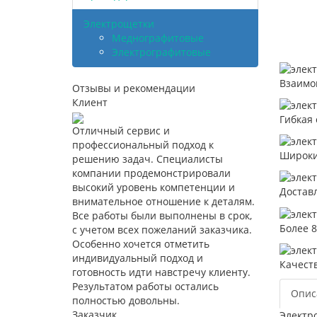
Электрощетки
Меднографитовые
Электрографитовые
Взаимо
Отзывы и рекомендации
Клиент
Гибкая 
Отличный сервис и
профессиональный подход к
Широки
решению задач. Специалисты
компании продемонстрировали
высокий уровень компетенции и
Достав
внимательное отношение к деталям.
Все работы были выполнены в срок,
Более 
с учетом всех пожеланий заказчика.
Особенно хочется отметить
индивидуальный подход и
Качест
готовность идти навстречу клиенту.
Результатом работы остались
Опис
полностью довольны.
Заказчик
Электро