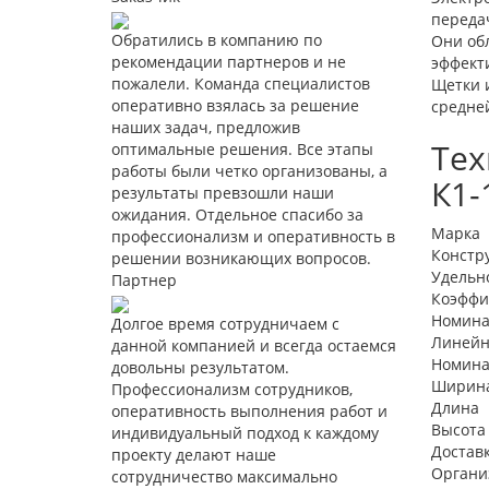
передач
Обратились в компанию по
Они об
рекомендации партнеров и не
эффект
пожалели. Команда специалистов
Щетки 
оперативно взялась за решение
средней
наших задач, предложив
Тех
оптимальные решения. Все этапы
работы были четко организованы, а
К1-
результаты превзошли наши
ожидания. Отдельное спасибо за
Марка
профессионализм и оперативность в
Констр
решении возникающих вопросов.
Удельн
Партнер
Коэффи
Номина
Долгое время сотрудничаем с
Линейн
данной компанией и всегда остаемся
Номина
довольны результатом.
Ширин
Профессионализм сотрудников,
Длина
оперативность выполнения работ и
Высота
индивидуальный подход к каждому
Достав
проекту делают наше
Органи
сотрудничество максимально