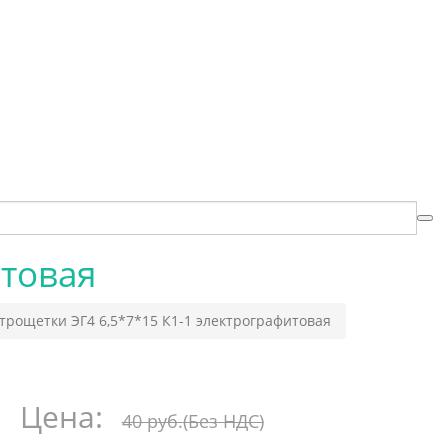
итовая
трощетки ЭГ4 6,5*7*15 К1-1 электрографитовая
Цена:
40 руб.
(Без НДС)