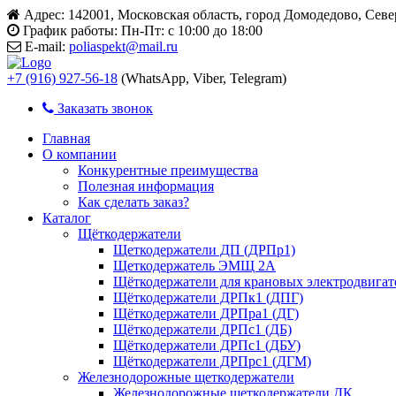
Адрес:
142001, Московская область, город Домодедово, Сев
График работы:
Пн-Пт: с 10:00 до 18:00
E-mail:
poliaspekt@mail.ru
+7 (916) 927-56-18
(WhatsApp, Viber, Telegram)
Заказать звонок
Главная
О компании
Конкурентные преимущества
Полезная информация
Как сделать заказ?
Каталог
Щёткодержатели
Щеткодержатели ДП (ДРПр1)
Щеткодержатель ЭМЩ 2А
Щёткодержатели для крановых электродвига
Щёткодержатели ДРПк1 (ДПГ)
Щёткодержатели ДРПра1 (ДГ)
Щёткодержатели ДРПс1 (ДБ)
Щёткодержатели ДРПс1 (ДБУ)
Щёткодержатели ДРПрс1 (ДГМ)
Железнодорожные щеткодержатели
Железнодорожные щеткодержатели ДК