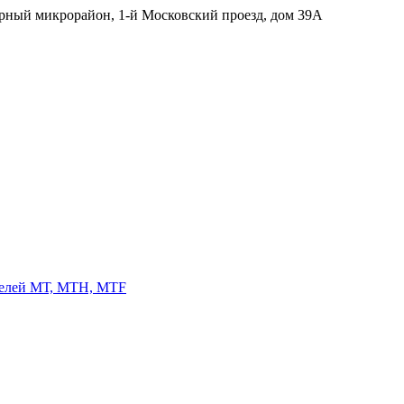
ерный микрорайон, 1-й Московский проезд, дом 39А
телей МТ, МТН, МТF