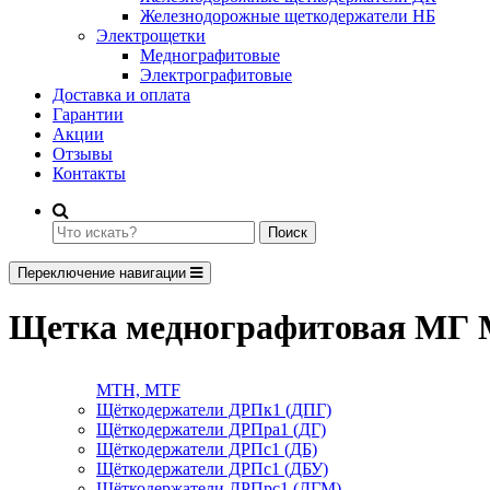
Железнодорожные щеткодержатели НБ
Электрощетки
Меднографитовые
Электрографитовые
Доставка и оплата
Гарантии
Акции
Отзывы
Контакты
Поиск
Переключение навигации
Щетка меднографитовая МГ 
МТН, МТF
Щёткодержатели ДРПк1 (ДПГ)
Щёткодержатели ДРПра1 (ДГ)
Щёткодержатели ДРПс1 (ДБ)
Щёткодержатели ДРПс1 (ДБУ)
Щёткодержатели ДРПрс1 (ДГМ)