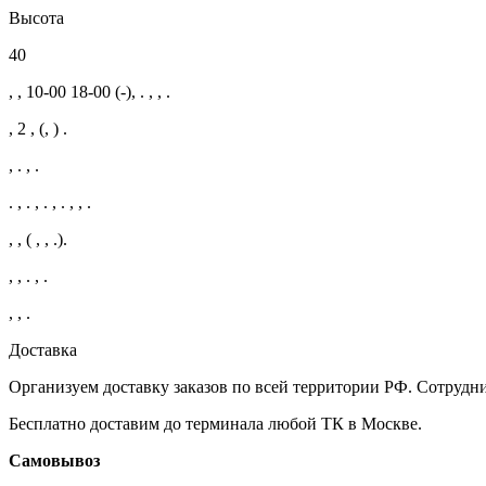
Высота
40
, , 10-00 18-00 (-), . , , .
, 2 , (, ) .
, . , .
. , . , . , . , , .
, , ( , , .).
, , . , .
, , .
Доставка
Организуем доставку заказов по всей территории РФ. Сотру
Бесплатно доставим до терминала любой ТК в Москве.
Самовывоз