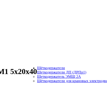
Щёткодержатели
М1 5х20х40
Щеткодержатели ДП (ДРПр1)
Щеткодержатель ЭМЩ 2А
Щёткодержатели для крановых электродв