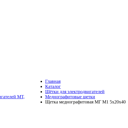
Главная
Каталог
Щётки для электродвигателей
игателей МТ,
Меднографитовые щетки
Щетка меднографитовая МГ М1 5х20х40