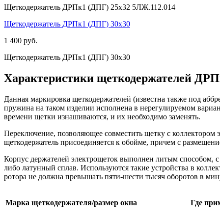
Щеткодержатель ДРПк1 (ДПГ) 25х32 5ЛЖ.112.014
Щеткодержатель ДРПк1 (ДПГ) 30х30
1 400 руб.
Щеткодержатель ДРПк1 (ДПГ) 30х30
Характеристики щеткодержателей ДРП
Данная маркировка щеткодержателей (известна также под аббр
пружина на таком изделии исполнена в нерегулируемом вариант
времени щетки изнашиваются, и их необходимо заменять.
Переключение, позволяющее совместить щетку с коллектором э
щеткодержатель присоединяется к обойме, причем с размещени
Корпус держателей электрощеток выполнен литым способом, с
либо латунный сплав. Используются такие устройства в колле
ротора не должна превышать пяти-шести тысяч оборотов в мин
Марка щеткодержателя/размер окна
Где при