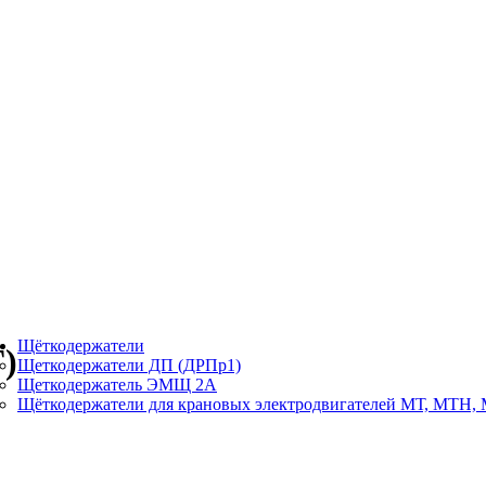
Щёткодержатели
)
Щеткодержатели ДП (ДРПр1)
Щеткодержатель ЭМЩ 2А
Щёткодержатели для крановых электродвигателей МТ, МТН,