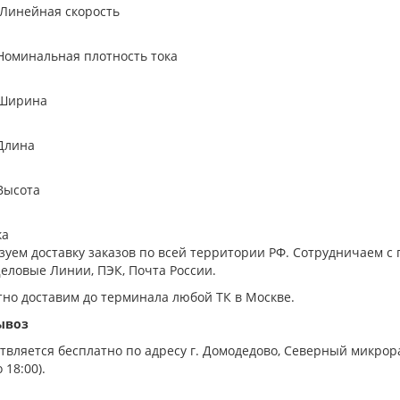
йная скорость
Н
альная плотность тока
Н
ина
ина
ота
ка
зуем доставку заказов по всей территории РФ. Сотрудничаем
еловые Линии, ПЭК, Почта России.
тно доставим до терминала любой ТК в Москве.
ывоз
вляется бесплатно по адресу г. Домодедово, Северный микрорай
 18:00).