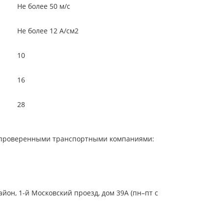
е более 50 м/с
е более 12 А/см2
10
16
28
 с проверенными транспортными компаниями:
он, 1-й Московский проезд, дом 39А (пн–пт с