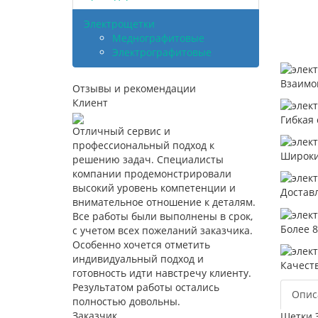
Электрощетки
Меднографитовые
Электрографитовые
Взаимо
Отзывы и рекомендации
Клиент
Гибкая 
Отличный сервис и
профессиональный подход к
Широки
решению задач. Специалисты
компании продемонстрировали
высокий уровень компетенции и
Достав
внимательное отношение к деталям.
Все работы были выполнены в срок,
Более 
с учетом всех пожеланий заказчика.
Особенно хочется отметить
индивидуальный подход и
Качест
готовность идти навстречу клиенту.
Результатом работы остались
Опис
полностью довольны.
Заказчик
Щетки 