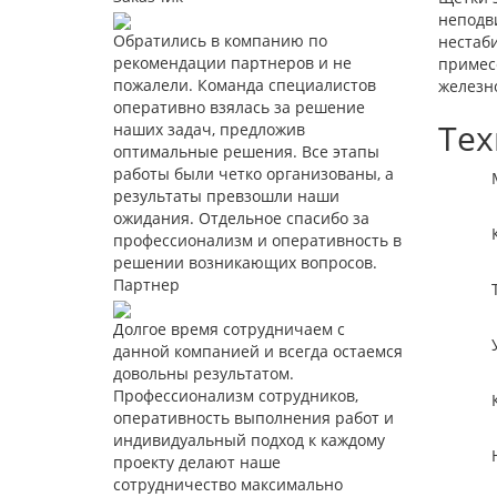
неподв
Обратились в компанию по
нестаби
рекомендации партнеров и не
примес
пожалели. Команда специалистов
железн
оперативно взялась за решение
Тех
наших задач, предложив
оптимальные решения. Все этапы
работы были четко организованы, а
Ма
результаты превзошли наши
ожидания. Отдельное спасибо за
Конс
профессионализм и оперативность в
решении возникающих вопросов.
Партнер
Твер
Долгое время сотрудничаем с
Удель
данной компанией и всегда остаемся
довольны результатом.
Профессионализм сотрудников,
Коэф
оперативность выполнения работ и
индивидуальный подход к каждому
Номин
проекту делают наше
сотрудничество максимально