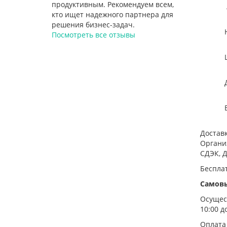
продуктивным. Рекомендуем всем,
Лине
кто ищет надежного партнера для
решения бизнес-задач.
Номин
Посмотреть все отзывы
Шир
Дл
Выс
Достав
Органи
СДЭК, Д
Беспла
Самов
Осущест
10:00 до
Оплата