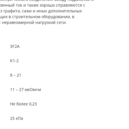
янный ток и также хорошо справляются с
из графита, сажи и иных дополнительных
щих в строительном оборудовании, в
с неравномерной нагрузкой сети.
ЭГ2А
К1-2
8 – 21
1 – 27 мкОм×м
е более 0,23
25 кПа