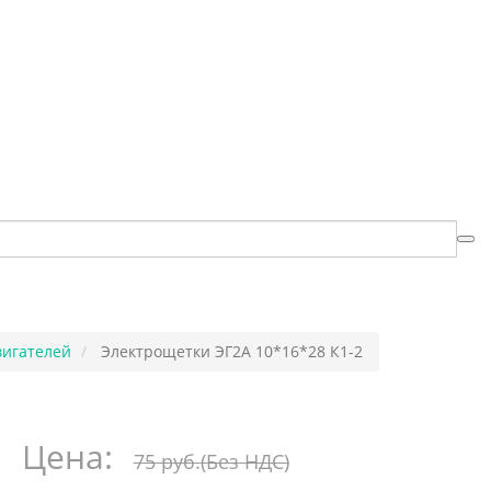
вигателей
Электрощетки ЭГ2А 10*16*28 К1-2
Цена:
75 руб.
(Без НДС)