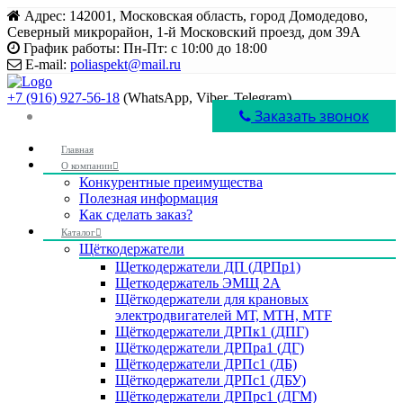
Адрес:
142001, Московская область, город Домодедово,
Северный микрорайон, 1-й Московский проезд, дом 39А
График работы:
Пн-Пт: с 10:00 до 18:00
E-mail:
poliaspekt@mail.ru
+7 (916) 927-56-18
(WhatsApp, Viber, Telegram)
Заказать звонок
Главная
О компании
Конкурентные преимущества
Полезная информация
Как сделать заказ?
Каталог
Щёткодержатели
Щеткодержатели ДП (ДРПр1)
Щеткодержатель ЭМЩ 2А
Щёткодержатели для крановых
электродвигателей МТ, МТН, МТF
Щёткодержатели ДРПк1 (ДПГ)
Щёткодержатели ДРПра1 (ДГ)
Щёткодержатели ДРПс1 (ДБ)
Щёткодержатели ДРПс1 (ДБУ)
Щёткодержатели ДРПрс1 (ДГМ)