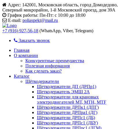
Адрес:
142001, Московская область, город Домодедово,
Северный микрорайон, 1-й Московский проезд, дом 39А
График работы:
Пн-Пт: с 10:00 до 18:00
E-mail:
poliaspekt@mail.ru
+7 (916) 927-56-18
(WhatsApp, Viber, Telegram)
Заказать звонок
Главная
О компании
Конкурентные преимущества
Полезная информация
Как сделать заказ?
Каталог
Щёткодержатели
Щеткодержатели ДП (ДРПр1)
Щеткодержатель ЭМЩ 2А
Щёткодержатели для крановых
электродвигателей МТ, МТН, МТF
Щёткодержатели ДРПк1 (ДПГ)
Щёткодержатели ДРПра1 (ДГ)
Щёткодержатели ДРПс1 (ДБ)
Щёткодержатели ДРПс1 (ДБУ)
Щёткодержатели ДРПрс1 (ДГМ)