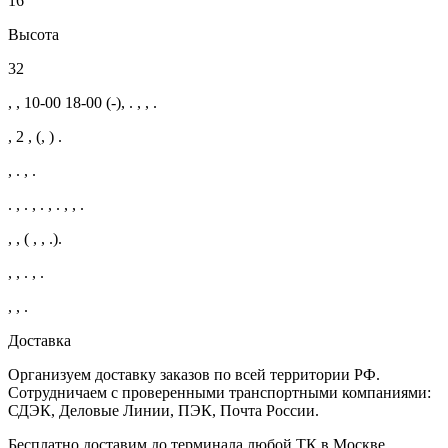
16
Высота
32
, , 10-00 18-00 (-), . , , .
, 2 , (, ) .
, . , .
. , . , . , . , , .
, , ( , , .).
, , . , .
, , .
Доставка
Организуем доставку заказов по всей территории РФ.
Сотрудничаем с проверенными транспортными компаниями:
СДЭК, Деловые Линии, ПЭК, Почта России.
Бесплатно доставим до терминала любой ТК в Москве.