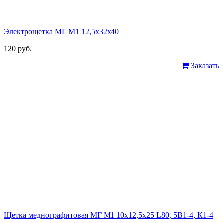
Электрощетка МГ М1 12,5х32х40
120 руб.
Заказать
Щетка меднографитовая МГ М1 10х12,5х25 L80, 5В1-4, К1-4