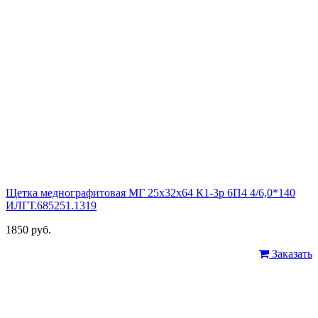
Щетка меднографитовая МГ 25х32х64 К1-3р 6П4 4/6,0*140
ИЛГТ.685251.1319
1850 руб.
Заказать