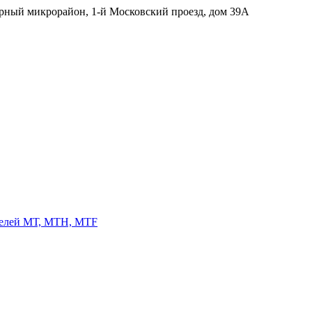
ерный микрорайон, 1-й Московский проезд, дом 39А
телей МТ, МТН, МТF