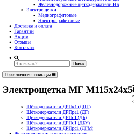
Железнодорожные щеткодержатели НБ
Электрощетки
Меднографитовые
Электрографитовые
Доставка и оплата
Гарантии
Акции
Отзывы
Контакты
Поиск
Переключение навигации
Электрощетка МГ М115х24х5
Щёткодержатели ДРПк1 (ДПГ)
Щёткодержатели ДРПра1 (ДГ)
Щёткодержатели ДРПс1 (ДБ)
Щёткодержатели ДРПс1 (ДБУ)
Щёткодержатели ДРПрс1 (ДГМ)
Железнодорожные щеткодержатели