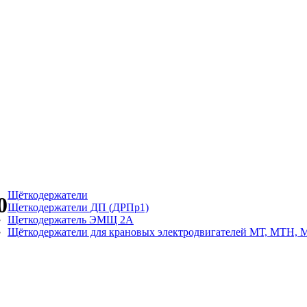
Щёткодержатели
0
Щеткодержатели ДП (ДРПр1)
Щеткодержатель ЭМЩ 2А
Щёткодержатели для крановых электродвигателей МТ, МТН, 