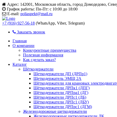
Адрес:
142001, Московская область, город Домодедово, Сев
График работы:
Пн-Пт: с 10:00 до 18:00
E-mail:
poliaspekt@mail.ru
+7 (916) 927-56-18
(WhatsApp, Viber, Telegram)
Заказать звонок
Главная
О компании
Конкурентные преимущества
Полезная информация
Как сделать заказ?
Каталог
Щёткодержатели
Щеткодержатели ДП (ДРПр1)
Щеткодержатель ЭМЩ 2А
Щёткодержатели для крановых электродвига
Щёткодержатели ДРПк1 (ДПГ)
Щёткодержатели ДРПра1 (ДГ)
Щёткодержатели ДРПс1 (ДБ)
Щёткодержатели ДРПс1 (ДБУ)
Щёткодержатели ДРПрс1 (ДГМ)
Железнодорожные щеткодержатели
Железнодорожные щеткодержатели ДК