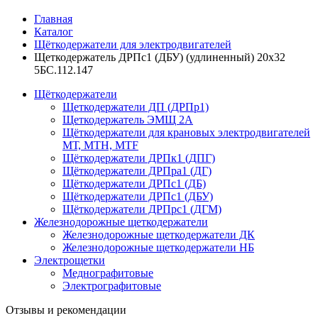
Главная
Каталог
Щёткодержатели для электродвигателей
Щеткодержатель ДРПс1 (ДБУ) (удлиненный) 20х32
5БС.112.147
Щёткодержатели
Щеткодержатели ДП (ДРПр1)
Щеткодержатель ЭМЩ 2А
Щёткодержатели для крановых электродвигателей
МТ, МТН, МТF
Щёткодержатели ДРПк1 (ДПГ)
Щёткодержатели ДРПра1 (ДГ)
Щёткодержатели ДРПс1 (ДБ)
Щёткодержатели ДРПс1 (ДБУ)
Щёткодержатели ДРПрс1 (ДГМ)
Железнодорожные щеткодержатели
Железнодорожные щеткодержатели ДК
Железнодорожные щеткодержатели НБ
Электрощетки
Меднографитовые
Электрографитовые
Отзывы и рекомендации