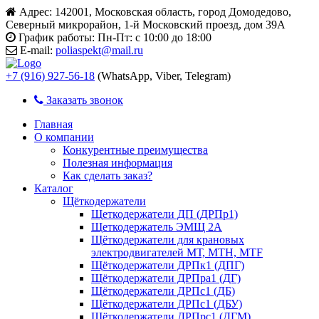
Адрес:
142001, Московская область, город Домодедово,
Северный микрорайон, 1-й Московский проезд, дом 39А
График работы:
Пн-Пт: с 10:00 до 18:00
E-mail:
poliaspekt@mail.ru
+7 (916) 927-56-18
(WhatsApp, Viber, Telegram)
Заказать звонок
Главная
О компании
Конкурентные преимущества
Полезная информация
Как сделать заказ?
Каталог
Щёткодержатели
Щеткодержатели ДП (ДРПр1)
Щеткодержатель ЭМЩ 2А
Щёткодержатели для крановых
электродвигателей МТ, МТН, МТF
Щёткодержатели ДРПк1 (ДПГ)
Щёткодержатели ДРПра1 (ДГ)
Щёткодержатели ДРПс1 (ДБ)
Щёткодержатели ДРПс1 (ДБУ)
Щёткодержатели ДРПрс1 (ДГМ)