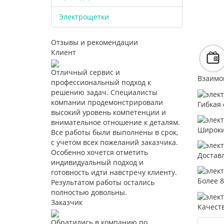
Электрощетки
Отзывы и рекомендации
Клиент
Отличный сервис и
Взаимо
профессиональный подход к
решению задач. Специалисты
компании продемонстрировали
Гибкая 
высокий уровень компетенции и
внимательное отношение к деталям.
Широки
Все работы были выполнены в срок,
с учетом всех пожеланий заказчика.
Особенно хочется отметить
Достав
индивидуальный подход и
готовность идти навстречу клиенту.
Более 
Результатом работы остались
полностью довольны.
Заказчик
Качест
Обратились в компанию по