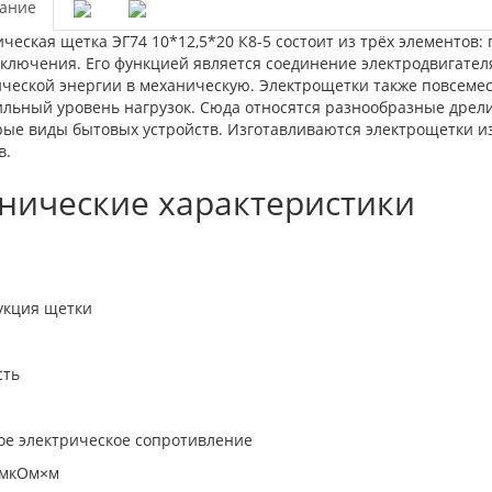
ание
ческая щетка ЭГ74 10*12,5*20 К8-5 состоит из трёх элементов:
дключения. Его функцией является соединение электродвигател
ической энергии в механическую. Электрощетки также повсеме
ильный уровень нагрузок. Сюда относятся разнообразные дрел
рые виды бытовых устройств. Изготавливаются электрощетки из
в.
нические характеристики
укция щетки
сть
ое электрическое сопротивление
 мкОм×м