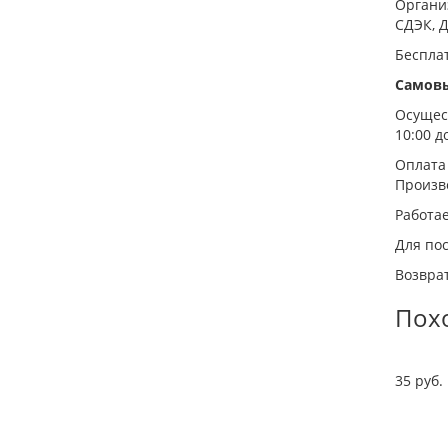
Органи
СДЭК, Д
Беспла
Самов
Осущест
10:00 до
Оплата
Произв
Работа
Для пос
Возврат
Пох
35 руб. 