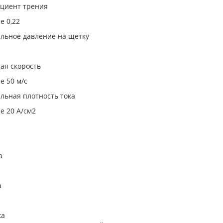
циент трения
е 0,22
льное давление на щетку
ая скорость
е 50 м/с
льная плотность тока
е 20 А/см2
а
а
ка