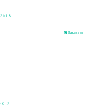
2 К1-8
Заказать
 К1-2