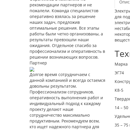
Опис
рекомендации партнеров и не
пожалели. Команда специалистов
Электри
оперативно взялась за решение
для по
наших задач, предложив
электр
оптимальные решения. Все этапы
нестаб
работы были четко организованы, а
некото
результаты превзошли наши
вещест
ожидания. Отдельное спасибо за
Тех
профессионализм и оперативность в
решении возникающих вопросов.
Партнер
Марка
ЭГ74
Долгое время сотрудничаем с
данной компанией и всегда остаемся
Констр
довольны результатом.
К8-5
Профессионализм сотрудников,
оперативность выполнения работ и
Твердо
индивидуальный подход к каждому
14 – 50
проекту делают наше
сотрудничество максимально
Удельн
продуктивным. Рекомендуем всем,
35 – 75
кто ищет надежного партнера для