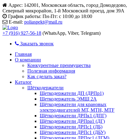
Адрес:
142001, Московская область, город Домодедово,
Северный микрорайон, 1-й Московский проезд, дом 39А
График работы:
Пн-Пт: с 10:00 до 18:00
E-mail:
poliaspekt@mail.ru
+7 (916) 927-56-18
(WhatsApp, Viber, Telegram)
Заказать звонок
Главная
О компании
Конкурентные преимущества
Полезная информация
Как сделать заказ?
Каталог
Щёткодержатели
Щеткодержатели ДП (ДРПр1)
Щеткодержатель ЭМЩ 2А
Щёткодержатели для крановых
электродвигателей МТ, МТН, МТF
Щёткодержатели ДРПк1 (ДПГ)
Щёткодержатели ДРПра1 (ДГ)
Щёткодержатели ДРПс1 (ДБ)
Щёткодержатели ДРПс1 (ДБУ)
Щёткодержатели ДРПрс1 (ДГМ)