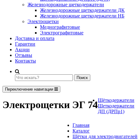
Железнодорожные щеткодержатели
Железнодорожные щеткодержатели ДК
Железнодорожные щеткодержатели НБ
Электрощетки
Меднографитовые
Электрографитовые
Доставка и оплата
Гарантии
Акции
Отзывы
Контакты
Поиск
Переключение навигации
Щёткодержатели
Электрощетки ЭГ 74
Щеткодержатели
ДП (ДРПр1)
Главная
Каталог
Щётки для электродвигателей