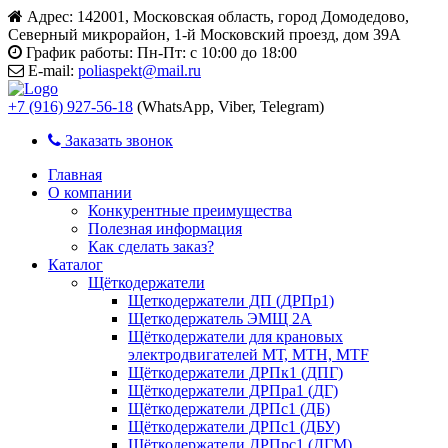
Адрес:
142001, Московская область, город Домодедово,
Северный микрорайон, 1-й Московский проезд, дом 39А
График работы:
Пн-Пт: с 10:00 до 18:00
E-mail:
poliaspekt@mail.ru
+7 (916) 927-56-18
(WhatsApp, Viber, Telegram)
Заказать звонок
Главная
О компании
Конкурентные преимущества
Полезная информация
Как сделать заказ?
Каталог
Щёткодержатели
Щеткодержатели ДП (ДРПр1)
Щеткодержатель ЭМЩ 2А
Щёткодержатели для крановых
электродвигателей МТ, МТН, МТF
Щёткодержатели ДРПк1 (ДПГ)
Щёткодержатели ДРПра1 (ДГ)
Щёткодержатели ДРПс1 (ДБ)
Щёткодержатели ДРПс1 (ДБУ)
Щёткодержатели ДРПрс1 (ДГМ)