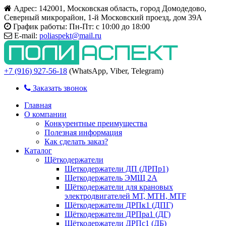
Адрес:
142001, Московская область, город Домодедово,
Северный микрорайон, 1-й Московский проезд, дом 39А
График работы:
Пн-Пт: с 10:00 до 18:00
E-mail:
poliaspekt@mail.ru
+7 (916) 927-56-18
(WhatsApp, Viber, Telegram)
Заказать звонок
Главная
О компании
Конкурентные преимущества
Полезная информация
Как сделать заказ?
Каталог
Щёткодержатели
Щеткодержатели ДП (ДРПр1)
Щеткодержатель ЭМЩ 2А
Щёткодержатели для крановых
электродвигателей МТ, МТН, МТF
Щёткодержатели ДРПк1 (ДПГ)
Щёткодержатели ДРПра1 (ДГ)
Щёткодержатели ДРПс1 (ДБ)