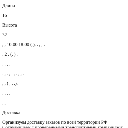
Длина
16
Высота
32
, , 10-00 18-00 (-), . , , .
, 2 , (, ) .
, . , .
. , . , . , . , , .
, , ( , , .).
, , . , .
, , .
Доставка
Организуем доставку заказов по всей территории РФ.
Сотрудничаем с проверенными транспортными компаниями: