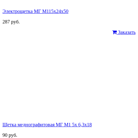
Электрощетка МГ М115х24х50
287 руб.
Заказать
Щетка меднографитовая МГ М1 5х 6,3х18
90 руб.