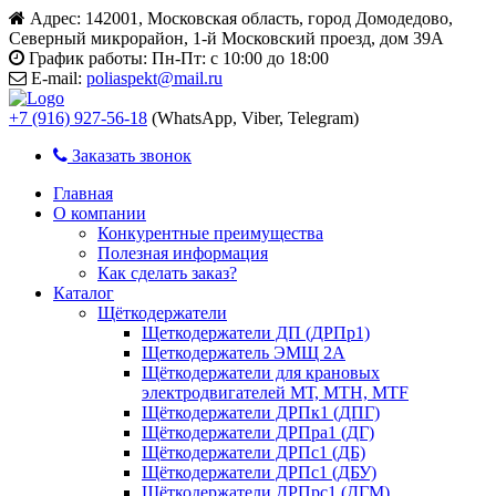
Адрес:
142001, Московская область, город Домодедово,
Северный микрорайон, 1-й Московский проезд, дом 39А
График работы:
Пн-Пт: с 10:00 до 18:00
E-mail:
poliaspekt@mail.ru
+7 (916) 927-56-18
(WhatsApp, Viber, Telegram)
Заказать звонок
Главная
О компании
Конкурентные преимущества
Полезная информация
Как сделать заказ?
Каталог
Щёткодержатели
Щеткодержатели ДП (ДРПр1)
Щеткодержатель ЭМЩ 2А
Щёткодержатели для крановых
электродвигателей МТ, МТН, МТF
Щёткодержатели ДРПк1 (ДПГ)
Щёткодержатели ДРПра1 (ДГ)
Щёткодержатели ДРПс1 (ДБ)
Щёткодержатели ДРПс1 (ДБУ)
Щёткодержатели ДРПрс1 (ДГМ)