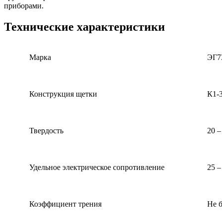
приборами.
Технические характеристики
Марка
ЭГ73
Конструкция щетки
К1-
Твердость
20 – 
Удельное электрическое сопротивление
25 – 6
Коэффициент трения
Не боле