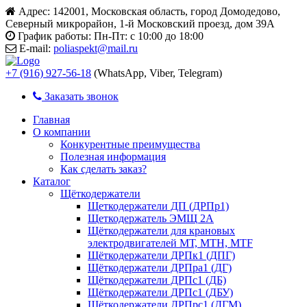
Адрес:
142001, Московская область, город Домодедово,
Северный микрорайон, 1-й Московский проезд, дом 39А
График работы:
Пн-Пт: с 10:00 до 18:00
E-mail:
poliaspekt@mail.ru
+7 (916) 927-56-18
(WhatsApp, Viber, Telegram)
Заказать звонок
Главная
О компании
Конкурентные преимущества
Полезная информация
Как сделать заказ?
Каталог
Щёткодержатели
Щеткодержатели ДП (ДРПр1)
Щеткодержатель ЭМЩ 2А
Щёткодержатели для крановых
электродвигателей МТ, МТН, МТF
Щёткодержатели ДРПк1 (ДПГ)
Щёткодержатели ДРПра1 (ДГ)
Щёткодержатели ДРПс1 (ДБ)
Щёткодержатели ДРПс1 (ДБУ)
Щёткодержатели ДРПрс1 (ДГМ)