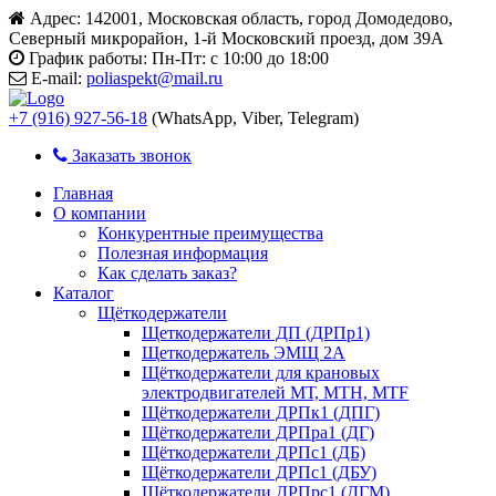
Адрес:
142001, Московская область, город Домодедово,
Северный микрорайон, 1-й Московский проезд, дом 39А
График работы:
Пн-Пт: с 10:00 до 18:00
E-mail:
poliaspekt@mail.ru
+7 (916) 927-56-18
(WhatsApp, Viber, Telegram)
Заказать звонок
Главная
О компании
Конкурентные преимущества
Полезная информация
Как сделать заказ?
Каталог
Щёткодержатели
Щеткодержатели ДП (ДРПр1)
Щеткодержатель ЭМЩ 2А
Щёткодержатели для крановых
электродвигателей МТ, МТН, МТF
Щёткодержатели ДРПк1 (ДПГ)
Щёткодержатели ДРПра1 (ДГ)
Щёткодержатели ДРПс1 (ДБ)
Щёткодержатели ДРПс1 (ДБУ)
Щёткодержатели ДРПрс1 (ДГМ)