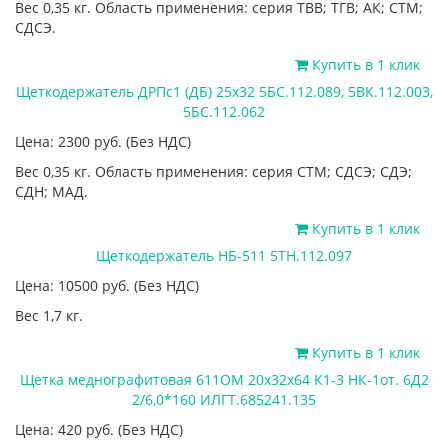
Вес 0,35 кг. Область применения: серия ТВВ; ТГВ; АК; СТМ;
СДСЭ.
Купить в 1 клик
Щеткодержатель ДРПс1 (ДБ) 25х32 5БС.112.089, 5ВК.112.003,
5БС.112.062
Цена: 2300
руб.
(Без НДС)
Вес 0,35 кг. Область применения: серия СТМ; СДСЭ; СДЭ;
СДН; МАД.
Купить в 1 клик
Щеткодержатель НБ-511 5ТН.112.097
Цена: 10500
руб.
(Без НДС)
Вес 1,7 кг.
Купить в 1 клик
Щетка меднографитовая 611ОМ 20х32х64 К1-3 НК-1от. 6Д2
2/6,0*160 ИЛГТ.685241.135
Цена: 420
руб.
(Без НДС)