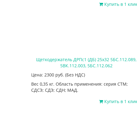
Купить в 1 кли
Щеткодержатель ДРПс1 (ДБ) 25х32 5БС.112.089,
5ВК.112.003, 5БС.112.062
Цена: 2300
руб.
(Без НДС)
Вес 0,35 кг. Область применения: серия СТМ;
СДСЭ; СДЭ; СДН; МАД.
Купить в 1 кли