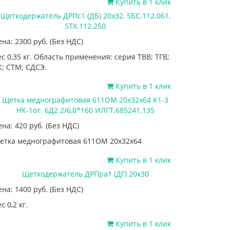
Купить в 1 клик
Щеткодержатель ДРПс1 (ДБ) 20х32, 5БС.112.061,
5ТХ.112.250
ена: 2300
руб.
(Без НДС)
ес 0,35 кг. Область применения: серия ТВВ; ТГВ;
К; СТМ; СДСЭ.
Купить в 1 клик
Щетка меднографитовая 611ОМ 20х32х64 К1-3
НК-1от. 6Д2 2/6,0*160 ИЛГТ.685241.135
ена: 420
руб.
(Без НДС)
етка меднографитовая 611ОМ 20х32х64
Купить в 1 клик
Щеткодержатель ДРПра1 (ДГ) 20х30
ена: 1400
руб.
(Без НДС)
с 0,2 кг.
Купить в 1 клик