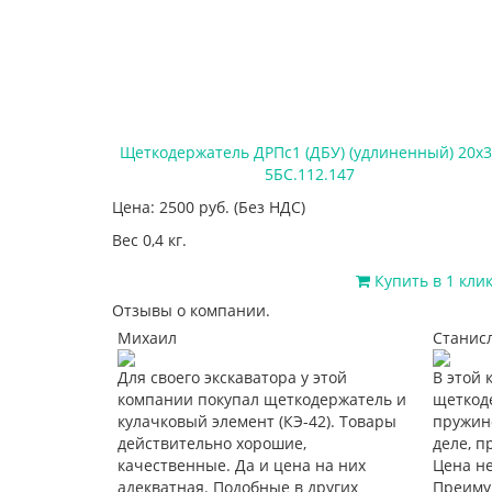
Щеткодержатель ДРПс1 (ДБУ) (удлиненный) 20х3
5БС.112.147
Цена: 2500
руб.
(Без НДС)
Вес 0,4 кг.
Купить в 1 кли
Отзывы о компании.
Михаил
Станис
ы – что еще
Для своего экскаватора у этой
В этой
тавкой, что
компании покупал щеткодержатель и
щеткод
димости
кулачковый элемент (КЭ-42). Товары
пружино
говоренным
действительно хорошие,
деле, п
.
качественные. Да и цена на них
Цена не
адекватная. Подобные в других
Преимущ