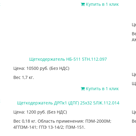
к
Купить в 1 клик
Ц
В
А
Щеткодержатель НБ-511 5ТН.112.097
Цена: 10500
руб.
(Без НДС)
Ц
Вес 1,7 кг.
Щ
Купить в 1 клик
к
Щеткодержатель ДРПк1 (ДПГ) 25х32 5ЛЖ.112.014
Цена: 1200
руб.
(Без НДС)
Ц
Вес 0,18 кг. Область применения: ПЭМ-2000М;
Ве
4ГПЭМ-141; ГПЭ 13-14/2; ПЭМ-151.