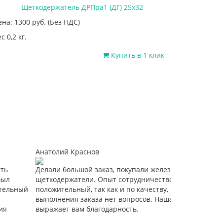
Щеткодержатель ДРПра1 (ДГ) 25х32
ена: 1300
руб.
(Без НДС)
с 0,2 кг.
Купить в 1 клик
Анатолий Краснов
ить
Делали большой заказ, покупали железнодорожные
был
щеткодержатели. Опыт сотрудничества –
тельный
положительный, так как и по качеству, и по скорости
выполнения заказа нет вопросов. Наша компания
ия
выражает вам благодарность.