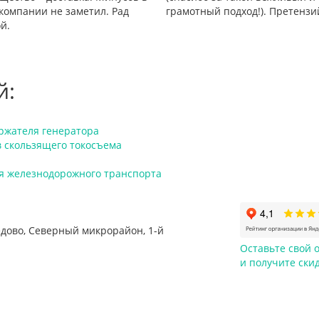
компании не заметил. Рад
грамотный подход!). Претензи
й.
й:
ржателя генератора
в скользящего токосъема
я железнодорожного транспорта
едово
,
Северный микрорайон, 1-й
Оставьте свой о
и
получите ски