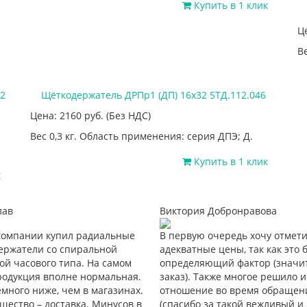
Купить в 1 клик
Ц
Ве
2
Щёткодержатель ДРПр1 (ДП) 16х32 5ТД.112.046
Цена: 2160
руб.
(Без НДС)
Вес 0,3 кг. Область применения: серия ДПЭ; Д.
Купить в 1 клик
к
лав
Виктория Добронравова
 компании купил радиальные
В первую очередь хочу отмет
ержатели со спиральной
адекватные цены, так как это 
й часового типа. На самом
определяющий фактор (значи
родукция вполне нормальная.
заказ). Также многое решило и
много ниже, чем в магазинах.
отношение во время обращен
ество – доставка. Минусов в
(спасибо за такой вежливый и