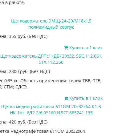
а в работе.
Щеткодержатель ЭМЩ-2А-20/М18х1,5
полиамидный корпус
ена: 355
руб.
(Без НДС)
Купить в 1 клик
Щеткодержатель ДРПс1 (ДБ) 20х32, 5БС.112.061,
5ТХ.112.250
ена: 2300
руб.
(Без НДС)
ес 0,35 кг. Область применения: серия ТВВ; ТГВ;
К; СТМ; СДСЭ.
Купить в 1 клик
Щетка меднографитовая 611ОМ 20х32х64 К1-3
НК-1от. 6Д2 2/6,0*160 ИЛГТ.685241.135
ена: 420
руб.
(Без НДС)
етка меднографитовая 611ОМ 20х32х64