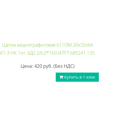
Щетка меднографитовая 611ОМ 20х32х64
К1-3 НК-1от. 6Д2 2/6,0*160 ИЛГТ.685241.135
Цена: 420
руб.
(Без НДС)
Купить в 1 клик