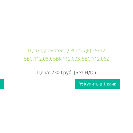
Щеткодержатель ДРПс1 (ДБ) 25х32
5БС.112.089, 5ВК.112.003, 5БС.112.062
Цена: 2300
руб.
(Без НДС)
к
Купить в 1 клик