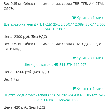
Вес 0,35 кг. Область применения: серия ТВВ; ТГВ; АК; СТМ;
СДСЭ.
Купить в 1 клик
Щеткодержатель ДРПс1 (ДБ) 25х32 5БС.112.089, 5ВК.112.003,
5БС.112.062
Цена: 2300
руб.
(Без НДС)
Вес 0,35 кг. Область применения: серия СТМ; СДСЭ; СДЭ;
СДН; МАД.
Купить в 1 клик
Щеткодержатель НБ-511 5ТН.112.097
Цена: 10500
руб.
(Без НДС)
Вес 1,7 кг.
Купить в 1 клик
Щетка меднографитовая 611ОМ 20х32х64 К1-3 НК-1от. 6Д2
2/6,0*160 ИЛГТ.685241.135
Цена: 420
руб.
(Без НДС)