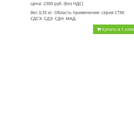
Цена: 2300
руб.
(Без НДС)
Вес 0,35 кг. Область применения: серия СТМ;
СДСЭ; СДЭ; СДН; МАД.
Купить в 1 кли