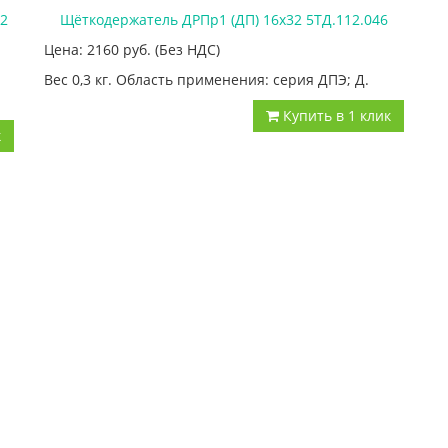
2
Щёткодержатель ДРПр1 (ДП) 16х32 5ТД.112.046
Цена: 2160
руб.
(Без НДС)
Вес 0,3 кг. Область применения: серия ДПЭ; Д.
Купить в 1 клик
к