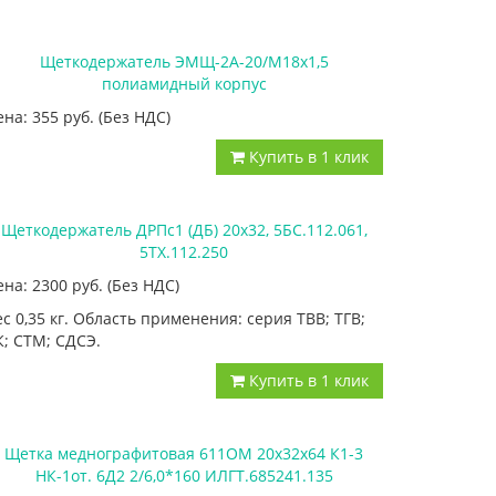
Щеткодержатель ЭМЩ-2А-20/М18х1,5
полиамидный корпус
ена: 355
руб.
(Без НДС)
Купить в 1 клик
Щеткодержатель ДРПс1 (ДБ) 20х32, 5БС.112.061,
5ТХ.112.250
ена: 2300
руб.
(Без НДС)
ес 0,35 кг. Область применения: серия ТВВ; ТГВ;
К; СТМ; СДСЭ.
Купить в 1 клик
Щетка меднографитовая 611ОМ 20х32х64 К1-3
НК-1от. 6Д2 2/6,0*160 ИЛГТ.685241.135