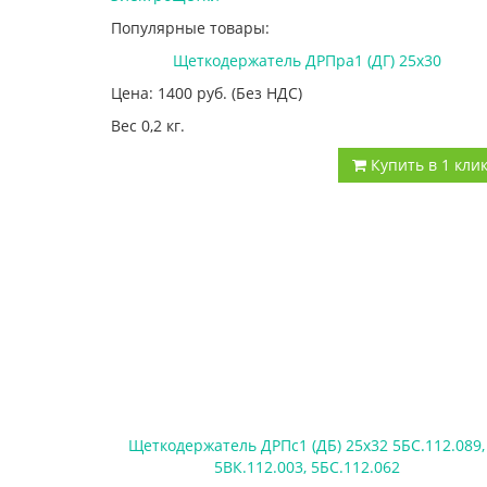
Популярные товары:
Щеткодержатель ДРПра1 (ДГ) 25х30
Цена: 1400
руб.
(Без НДС)
Вес 0,2 кг.
Купить в 1 кли
Щеткодержатель ДРПс1 (ДБ) 25х32 5БС.112.089,
5ВК.112.003, 5БС.112.062