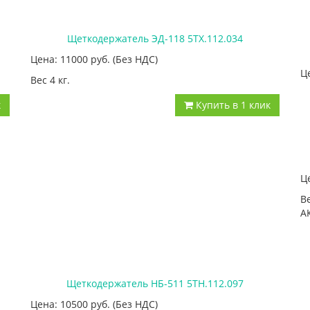
Щеткодержатель ЭД-118 5ТХ.112.034
Цена: 11000
руб.
(Без НДС)
Ц
Вес 4 кг.
к
Купить в 1 клик
Ц
В
А
Щеткодержатель НБ-511 5ТН.112.097
Цена: 10500
руб.
(Без НДС)