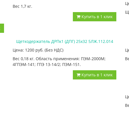
Ц
Вес 1,7 кг.
Щ
Купить в 1 клик
к
Щеткодержатель ДРПк1 (ДПГ) 25х32 5ЛЖ.112.014
Цена: 1200
руб.
(Без НДС)
Ц
Вес 0,18 кг. Область применения: ПЭМ-2000М;
Ве
4ГПЭМ-141; ГПЭ 13-14/2; ПЭМ-151.
Купить в 1 клик
Ц
Ве