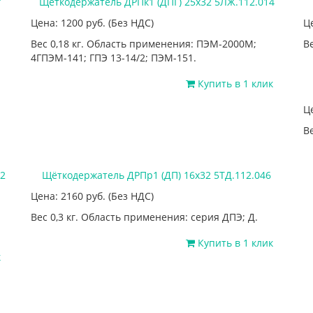
Щеткодержатель ДРПк1 (ДПГ) 25х32 5ЛЖ.112.014
Цена: 1200
руб.
(Без НДС)
Ц
Вес 0,18 кг. Область применения: ПЭМ-2000М;
Ве
4ГПЭМ-141; ГПЭ 13-14/2; ПЭМ-151.
Купить в 1 клик
Ц
Ве
2
Щёткодержатель ДРПр1 (ДП) 16х32 5ТД.112.046
Цена: 2160
руб.
(Без НДС)
Вес 0,3 кг. Область применения: серия ДПЭ; Д.
Купить в 1 клик
к