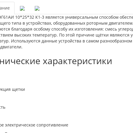
ание
ЭГ61АИ 10*25*32 К1-3 является универсальным способом обесп
ящего типа в устройствах, оборудованных роторным двигателем
ются благодаря особому способу их изготовления: смесь углер
ствием высоких температур. По этой причине щётки являются 
атур. Используются данные устройства в самом разнообразном
двигатели.
нические характеристики
укция щетки
сть
ое электрическое сопротивление