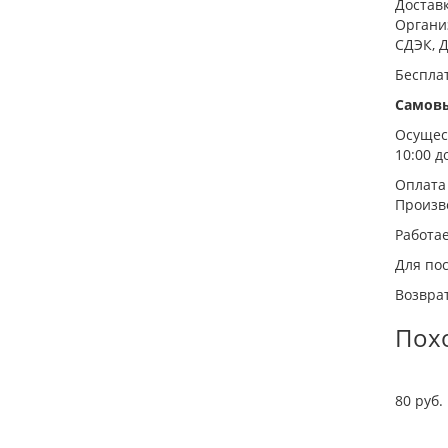
Достав
Органи
СДЭК, Д
Беспла
Самов
Осущест
10:00 до
Оплата
Произв
Работа
Для пос
Возврат
Пох
80 руб.