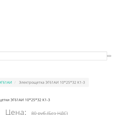
ЭГ61АИ
Электрощетка ЭГ61АИ 10*25*32 К1-3
етки ЭГ61АИ 10*25*32 К1-3
Цена:
80 руб.
(Без НДС)