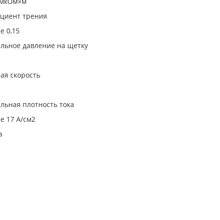
 мкОм×м
циент трения
е 0,15
льное давление на щетку
ая скорость
льная плотность тока
е 17 А/см2
а