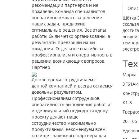
рекомендации партнеров и не
Опис
пожалели. Команда специалистов
оперативно взялась за решение
Щётка 
наших задач, предложив
скольз
оптимальные решения. Все этапы
достига
работы были четко организованы, а
воздей
результаты превзошли наши
темпер
ожидания. Отдельное спасибо за
электро
профессионализм и оперативность в
Тех
решении возникающих вопросов.
Партнер
Марка
Долгое время сотрудничаем с
ЭГ61АИ
данной компанией и всегда остаемся
довольны результатом.
Констр
Профессионализм сотрудников,
К1-3
оперативность выполнения работ и
индивидуальный подход к каждому
Твердо
проекту делают наше
20 – 65
сотрудничество максимально
продуктивным. Рекомендуем всем,
Удельн
кто ищет надежного партнера для