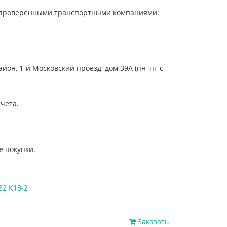
 с проверенными транспортными компаниями:
он, 1-й Московский проезд, дом 39А (пн–пт с
чета.
е покупки.
32 К13-2
Заказать