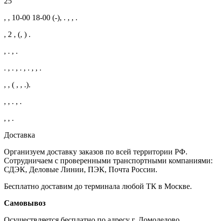
25
, , 10-00 18-00 (-), . , , .
, 2 , (, ) .
, . , .
. , . , . , . , , .
, , ( , , .).
, , . , .
, , .
Доставка
Организуем доставку заказов по всей территории РФ.
Сотрудничаем с проверенными транспортными компаниями:
СДЭК, Деловые Линии, ПЭК, Почта России.
Бесплатно доставим до терминала любой ТК в Москве.
Самовывоз
Осуществляется бесплатно по адресу г. Домодедово,