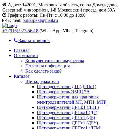
Адрес:
142001, Московская область, город Домодедово,
Северный микрорайон, 1-й Московский проезд, дом 39А
График работы:
Пн-Пт: с 10:00 до 18:00
E-mail:
poliaspekt@mail.ru
+7 (916) 927-56-18
(WhatsApp, Viber, Telegram)
Заказать звонок
Главная
О компании
Конкурентные преимущества
Полезная информация
Как сделать заказ?
Каталог
Щёткодержатели
Щеткодержатели ДП (ДРПр1)
Щеткодержатель ЭМЩ 2А
Щёткодержатели для крановых
электродвигателей МТ, МТН, МТF
Щёткодержатели ДРПк1 (ДПГ)
Щёткодержатели ДРПра1 (ДГ)
Щёткодержатели ДРПс1 (ДБ)
Щёткодержатели ДРПс1 (ДБУ)
Щёткодержатели ДРПрс1 (ДГМ)