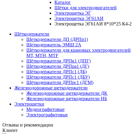
Каталог
Щётки для электродвигателей
Электрощетка ЭГ
Электрощетки ЭГ61АИ
Электрощетка ЭГ61АИ 8*10*25 К4-2
Щёткодержатели
Щеткодержатели ДП (ДРПр1)
Щеткодержатель ЭМЩ 2А
Щёткодержатели для крановых электродвигателей
МТ, МТН, МТF
Щёткодержатели ДРПк1 (ДПГ)
Щёткодержатели ДРПра1 (ДГ)
Щёткодержатели ДРПс1 (ДБ)
Щёткодержатели ДРПс1 (ДБУ)
Щёткодержатели ДРПрс1 (ДГМ)
Железнодорожные щеткодержатели
Железнодорожные щеткодержатели ДК
Железнодорожные щеткодержатели НБ
Электрощетки
Меднографитовые
Электрографитовые
Отзывы и рекомендации
Клиент