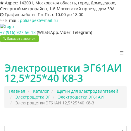
Адрес:
142001, Московская область, город Домодедово,
Северный микрорайон, 1-й Московский проезд, дом 39А
График работы:
Пн-Пт: с 10:00 до 18:00
E-mail:
poliaspekt@mail.ru
+7 (916) 927-56-18
(WhatsApp, Viber, Telegram)
Заказать звонок
Пере
нави
Электрощетки ЭГ61АИ
12,5*25*40 К8-3
Главная
Каталог
Щётки для электродвигателей
Электрощетка ЭГ
Электрощетки ЭГ61АИ
Электрощетки ЭГ61АИ 12,5*25*40 К8-3